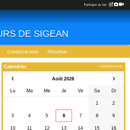
Participer au site :
EURS DE SIGEAN
Contact et plan
Résultats
Calendrier
+ d'évènements
Août 2026
Lu
Ma
Me
Je
Ve
Sa
Di
1
2
3
4
5
6
7
8
9
10
11
12
13
14
15
16