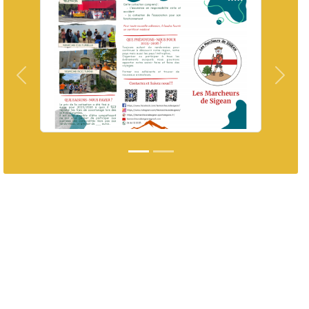
Précedent
Suiva