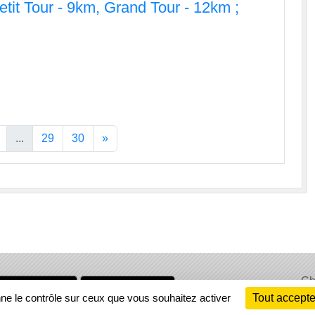
tit Tour - 9km, Grand Tour - 12km ;
...
29
30
»
Ch
Information
nne le contrôle sur ceux que vous souhaitez activer
Tout accepte