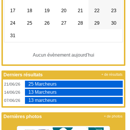
17
18
19
20
21
22
23
24
25
26
27
28
29
30
31
Aucun évènement aujourd'hui
Derniers résultats
+ de résultats
25 Marcheurs
21/06/26
13 Marcheurs
14/06/26
13 marcheurs
07/06/26
Dernières photos
+ de photos